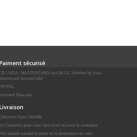
Paiment sécurisé
CB / VISA / MASTERCARD via CM-CIC (Verified by Visa -
Mastercard SecureCode)
PAYPAL
Virement Bancaire
Livraison
Colissimo Suivi 24h/48h
So Colissimo pour vous faire livrer où vous le souhaitez
Prix adapté suivant le poids et la destination du colis