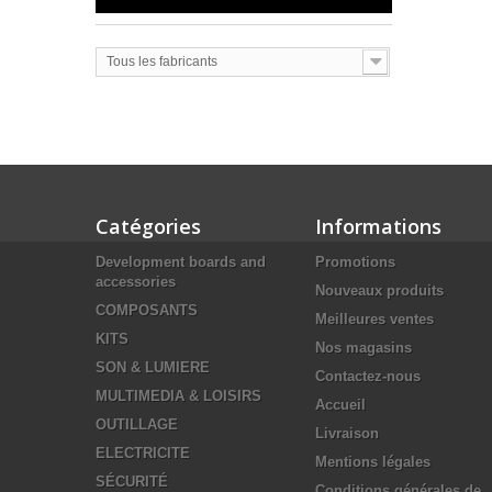
Tous les fabricants
Catégories
Informations
Development boards and
Promotions
accessories
Nouveaux produits
COMPOSANTS
Meilleures ventes
KITS
Nos magasins
SON & LUMIERE
Contactez-nous
MULTIMEDIA & LOISIRS
Accueil
OUTILLAGE
Livraison
ELECTRICITE
Mentions légales
SÉCURITÉ
Conditions générales de