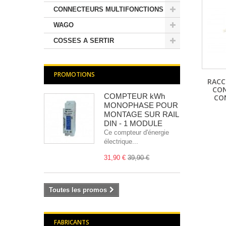
CONNECTEURS MULTIFONCTIONS
WAGO
COSSES A SERTIR
PROMOTIONS
RAC
CO
COMPTEUR kWh
CO
MONOPHASE POUR
MONTAGE SUR RAIL
DIN - 1 MODULE
Ce compteur d'énergie
électrique...
31,90 €
39,90 €
Toutes les promos
FABRICANTS