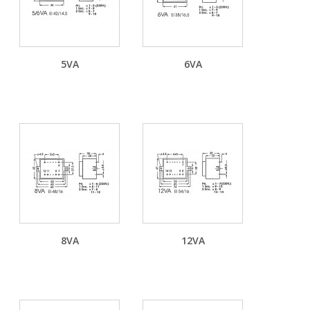
5VA
6VA
8VA
12VA