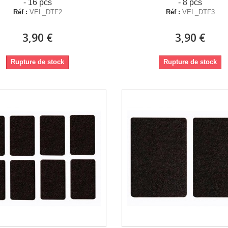
- 16 pcs
- 8 pcs
Réf :
VEL_DTF2
Réf :
VEL_DTF3
3,90 €
3,90 €
Rupture de stock
Rupture de stock