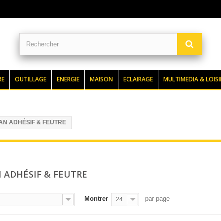
RE
OUTILLAGE
ENERGIE
MAISON
ECLAIRAGE
MULTIMEDIA & LOISI
N ADHÉSIF & FEUTRE
 ADHÉSIF & FEUTRE
Montrer
par page
24