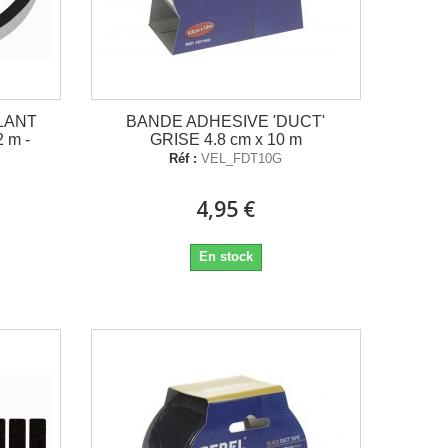
LANT
BANDE ADHESIVE 'DUCT'
 m -
GRISE 4.8 cm x 10 m
Réf :
VEL_FDT10G
4,95 €
En stock