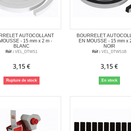
RRELET AUTOCOLLANT
BOURRELET AUTOCOL
MOUSSE - 15 mm x 2 m -
EN MOUSSE - 15 mm x 2
BLANC
NOIR
Réf :
VEL_DTWS1
Réf :
VEL_DTWS1B
3,15 €
3,15 €
Rupture de stock
En stock