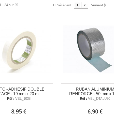
1 - 24 sur 25.
Précédent
1
2
Suivant
TTO - ADHESIF DOUBLE
RUBAN ALUMINIU
FACE - 19 mm x 20 m
RENFORCE - 50 mm x 
Réf :
VEL_1038
Réf :
VEL_DTALU50
8,95 €
6,90 €