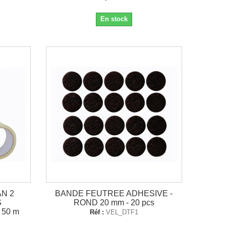
En stock
N 2
BANDE FEUTREE ADHESIVE -
S
ROND 20 mm - 20 pcs
 50 m
Réf :
VEL_DTF1