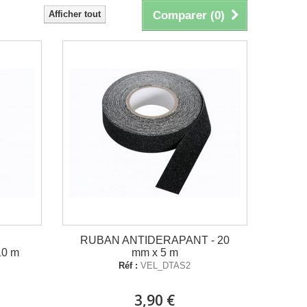
Afficher tout
Comparer (
0
)
M
RUBAN ANTIDERAPANT - 20
10 m
mm x 5 m
Réf :
VEL_DTAS2
3,90 €