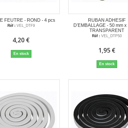
 FEUTRE - ROND - 4 pcs
RUBAN ADHESIF
D'EMBALLAGE - 50 mm x 
Réf :
VEL_DTF9
TRANSPARENT
Réf :
VEL_DTP50
4,20 €
1,95 €
En stock
En stock