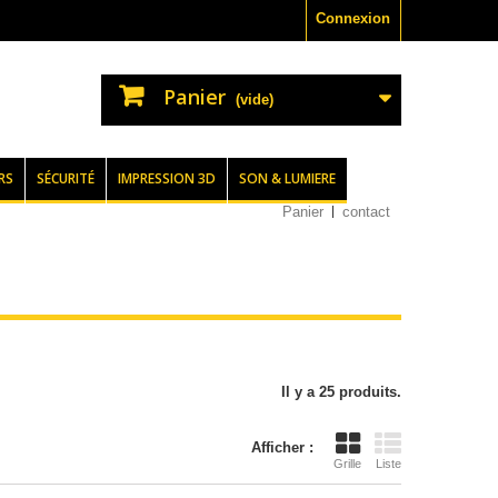
Connexion
Panier
(vide)
RS
SÉCURITÉ
IMPRESSION 3D
SON & LUMIERE
Panier
contact
Il y a 25 produits.
Afficher :
Grille
Liste