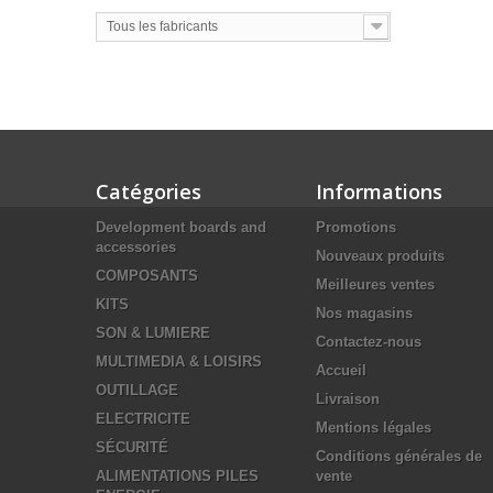
Tous les fabricants
Catégories
Informations
Development boards and
Promotions
accessories
Nouveaux produits
COMPOSANTS
Meilleures ventes
KITS
Nos magasins
SON & LUMIERE
Contactez-nous
MULTIMEDIA & LOISIRS
Accueil
OUTILLAGE
Livraison
ELECTRICITE
Mentions légales
SÉCURITÉ
Conditions générales de
ALIMENTATIONS PILES
vente