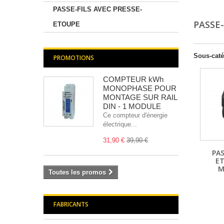
PASSE-FILS AVEC PRESSE-
PASSE
ETOUPE
Sous-caté
PROMOTIONS
COMPTEUR kWh
MONOPHASE POUR
MONTAGE SUR RAIL
DIN - 1 MODULE
Ce compteur d'énergie
électrique...
31,90 €
39,90 €
PA
ET
M
Toutes les promos
FABRICANTS