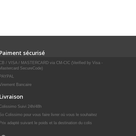
Paiment sécurisé
CB / VISA / MASTERCARD via CM-CIC (Verified by Visa -
Mastercard SecureCode)
PAYPAL
Virement Bancaire
Livraison
Colissimo Suivi 24h/48h
So Colissimo pour vous faire livrer où vous le souhaitez
Prix adapté suivant le poids et la destination du colis