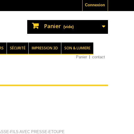
Connexion
Panier
(vide)
RS
SÉCURITÉ
IMPRESSION 3D
SON & LUMIERE
Panier
contact
ASSE-FILS AVEC PRESSE-ETOUPE