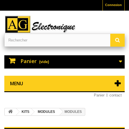
Connexion
Panier
(vide)
MENU
Panier
contact
KITS
MODULES
MODULES