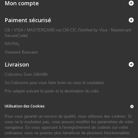
Mon compte
Paiment sécurisé
CB / VISA / MASTERCARD via CM-CIC (Verified by Visa - Mastercard
SecureCode)
PAYPAL
Virement Bancaire
Livraison
Colissimo Suivi 24h/48h
So Colissimo pour vous faire livrer où vous le souhaitez
Prix adapté suivant le poids et la destination du colis
Utilisation des Cookies
Pour vous garantir un service de qualité, nous utilisons des cookies. Si
vous ne le souhaitez pas, vous pouvez modifier les paramètres de votre
navigateur. En vous opposant à l'enregistrement de cookies sur votre
ordinateur, vous ne pourrez plus bénéficier de plusieurs fonctionnalités