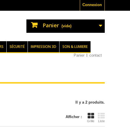
Connexion
Panier
(vide)
RS
SÉCURITÉ
IMPRESSION 3D
SON & LUMIERE
Panier
contact
Il y a 2 produits.
Afficher :
Grille
Liste