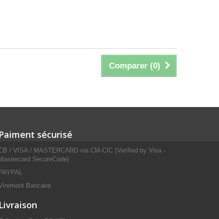
Comparer (
0
)
Paiment sécurisé
CB / VISA / MASTERCARD via CM-CIC (Verified by Visa -
Mastercard SecureCode)
PAYPAL
Virement Bancaire
Livraison