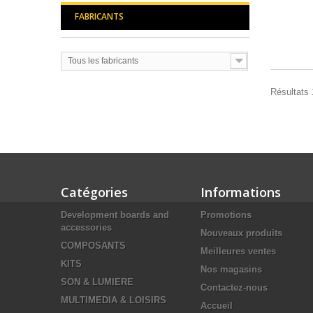
FABRICANTS
Tous les fabricants
Résultats 1
Catégories
Informations
Development boards and
Promotions
accessories
Nouveaux produits
COMPOSANTS
Meilleures ventes
KITS
Nos magasins
SON & LUMIERE
Contactez-nous
MULTIMEDIA & LOISIRS
Accueil