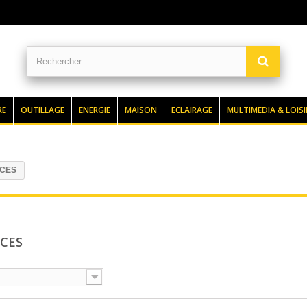
RE
OUTILLAGE
ENERGIE
MAISON
ECLAIRAGE
MULTIMEDIA & LOISI
CES
NCES