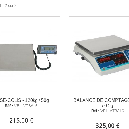
 - 2 sur 2.
SE-COLIS - 120kg / 50g
BALANCE DE COMPTAGE 
/ 0.5g
Réf :
VEL_VTBAL5
Réf :
VEL_VTBAL6
215,00 €
325,00 €