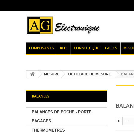
COMPOSANTS
KITS
CONNECTIQUE
CÂBLES
MESU
MESURE
OUTILLAGE DE MESURE
BALAN
BALANCES
BALA
BALANCES DE POCHE - PORTE
Tri
BAGAGES
--
THERMOMETRES