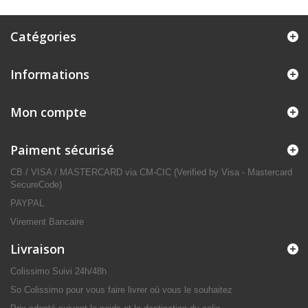
Catégories
Informations
Mon compte
Paiment sécurisé
CB / VISA / MASTERCARD via CM-CIC (Verified by Visa - Mastercard
SecureCode)
PAYPAL
Virement Bancaire
Livraison
Colissimo Suivi 24h/48h
So Colissimo pour vous faire livrer où vous le souhaitez