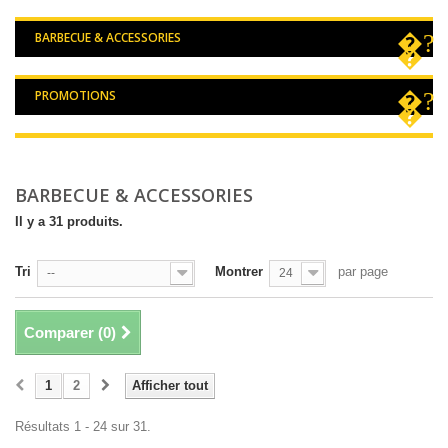
BARBECUE & ACCESSORIES
PROMOTIONS
BARBECUE & ACCESSORIES
Il y a 31 produits.
Tri
Montrer
par page
--
24
Comparer (
0
)
1
2
Afficher tout
Résultats 1 - 24 sur 31.