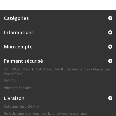
Catégories
Informations
Mon compte
Paiment sécurisé
CB / VISA / MASTERCARD via CM-CIC (Verified by Visa - Mastercard
SecureCode)
PAYPAL
Virement Bancaire
Livraison
Colissimo Suivi 24h/48h
So Colissimo pour vous faire livrer où vous le souhaitez