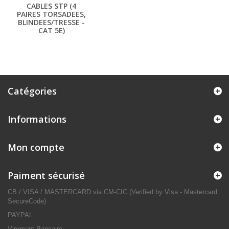
CABLES STP (4
PAIRES TORSADEES,
BLINDEES/TRESSE -
CAT 5E)
Catégories
Informations
Mon compte
Paiment sécurisé
CB / VISA / MASTERCARD via CM-CIC (Verified by Visa - Mastercard
SecureCode)
PAYPAL
Virement Bancaire