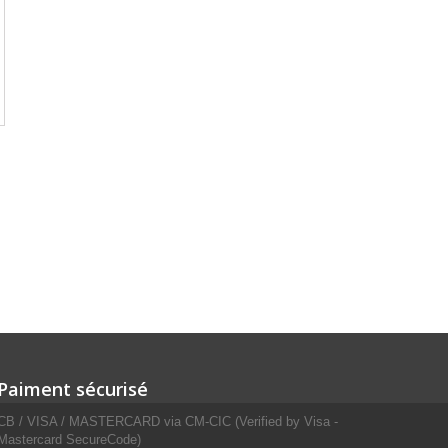
Paiment sécurisé
CB / VISA / MASTERCARD via CM-CIC (Verified by Visa -
Mastercard SecureCode)