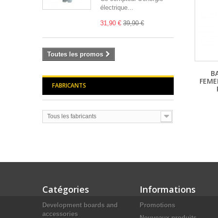
électrique...
31,90 €
39,90 €
Toutes les promos
B
FEME
FABRICANTS
Tous les fabricants
Catégories
Informations
Development boards and
Promotions
accessories
Nouveaux produits