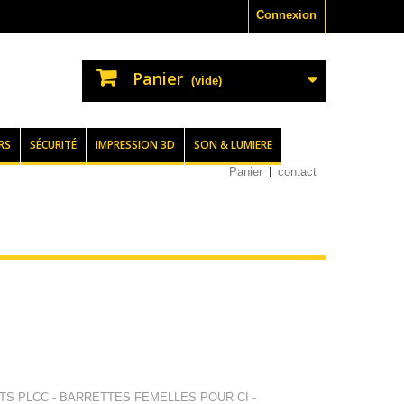
Connexion
Panier
(vide)
RS
SÉCURITÉ
IMPRESSION 3D
SON & LUMIERE
Panier
contact
TS PLCC - BARRETTES FEMELLES POUR CI -