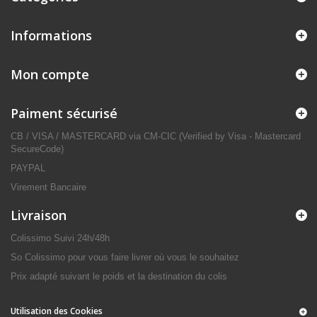
Informations
Mon compte
Paiment sécurisé
CB / VISA / MASTERCARD via CM-CIC (Verified by Visa - Mastercard
SecureCode)
PAYPAL
Virement Bancaire
Livraison
Colissimo Suivi 24h/48h
So Colissimo pour vous faire livrer où vous le souhaitez
Prix adapté suivant le poids et la destination du colis
Utilisation des Cookies