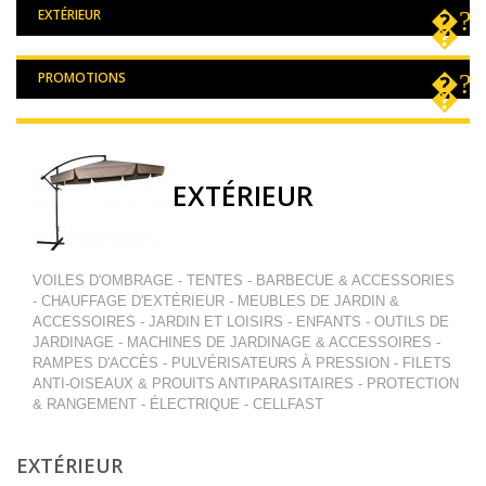
EXTÉRIEUR
PROMOTIONS
EXTÉRIEUR
VOILES D'OMBRAGE - TENTES - BARBECUE & ACCESSORIES
- CHAUFFAGE D'EXTÉRIEUR - MEUBLES DE JARDIN &
ACCESSOIRES - JARDIN ET LOISIRS - ENFANTS - OUTILS DE
JARDINAGE - MACHINES DE JARDINAGE & ACCESSOIRES -
RAMPES D'ACCÈS - PULVÉRISATEURS À PRESSION - FILETS
ANTI-OISEAUX & PROUITS ANTIPARASITAIRES - PROTECTION
& RANGEMENT - ÉLECTRIQUE - CELLFAST
EXTÉRIEUR