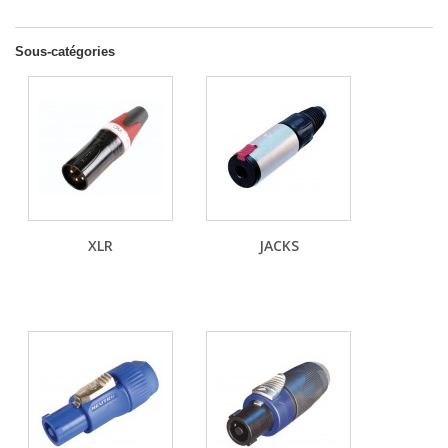
Sous-catégories
XLR
JACKS