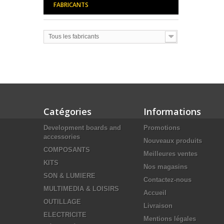
FABRICANTS
Tous les fabricants
Catégories
Informations
Development boards and
Promotions
accessories
Nouveaux produits
COMPOSANTS
Meilleures ventes
KITS
Nos magasins
SON & LUMIERE
Contactez-nous
MULTIMEDIA & LOISIRS
Accueil
OUTILLAGE
Livraison
ELECTRICITE
Mentions légales