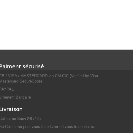
Paiment sécurisé
CB / VISA / MASTERCARD via CM-CIC (Verified by Visa -
Mastercard SecureCode)
PAYPAL
Virement Bancaire
Livraison
Colissimo Suivi 24h/48h
So Colissimo pour vous faire livrer où vous le souhaitez