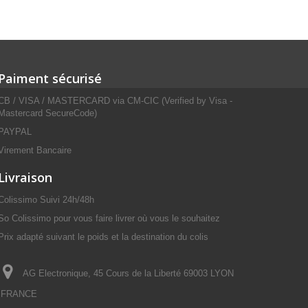
Paiment sécurisé
CB / VISA / MASTERCARD via CM-CIC (Verified by Visa -
Mastercard SecureCode)
PAYPAL
Virement Bancaire
Livraison
Colissimo Suivi 24h/48h
So Colissimo pour vous faire livrer où vous le souhaitez
Prix adapté suivant le poids et la destination du colis
AG Electronique, 45 Cours de la Liberté 69003 LYON
FRANCE