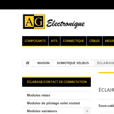
COMPOSANTS
KITS
CONNECTIQUE
CÂBLES
MESU
MAISON
DOMOTIQUE VELBUS
ÉCLAIRAG
ÉCLAIRAGE/CONTACT DE COMMUTATION
ÉCLAI
Modules relais
Modules de pilotage volet roulant
Sous-caté
Modules variateurs