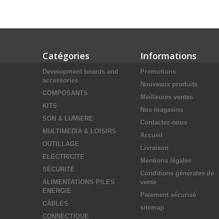
Catégories
Informations
Development boards and
Promotions
accessories
Nouveaux produits
COMPOSANTS
Meilleures ventes
KITS
Nos magasins
SON & LUMIERE
Contactez-nous
MULTIMEDIA & LOISIRS
Accueil
OUTILLAGE
Livraison
ELECTRICITE
Mentions légales
SÉCURITÉ
Conditions générales de
ALIMENTATIONS PILES
vente
ENERGIE
Paiement sécurisé
CÂBLES
sitemap
CONNECTIQUE