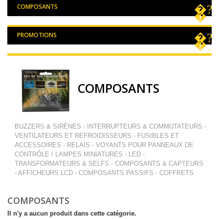
COMPOSANTS
PROMOTIONS
COMPOSANTS
BUZZERS & SIRÈNES - INTERRUPTEURS & COMMUTATEURS -
VENTILATEURS ET REFROIDISSEURS - FUSIBLES ET
ACCESSOIRES - RELAIS - VOYANTS POUR PANNEAUX DE
CONTRÔLE / LAMPES MINIATURES - LED -
TRANSFORMATEURS & SELFS - COMPOSANTS & CAPTEURS
- AFFICHEURS LCD - COMPOSANTS PASSIFS - COFFRETS
COMPOSANTS
Il n'y a aucun produit dans cette catégorie.