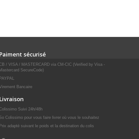
Paiment sécurisé
CB / VISA / MASTERCARD via CM-CIC (Verified by Visa -
Mastercard SecureCode)
PAYPAL
Virement Bancaire
Livraison
Colissimo Suivi 24h/48h
So Colissimo pour vous faire livrer où vous le souhaitez
Prix adapté suivant le poids et la destination du colis