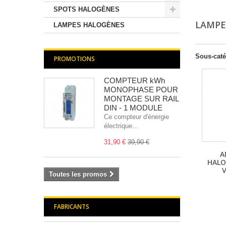
SPOTS HALOGÈNES
LAMPE
LAMPES HALOGÈNES
Sous-caté
PROMOTIONS
COMPTEUR kWh
MONOPHASE POUR
MONTAGE SUR RAIL
DIN - 1 MODULE
Ce compteur d'énergie
électrique...
31,90 €
39,90 €
A
HALO
Toutes les promos
FABRICANTS