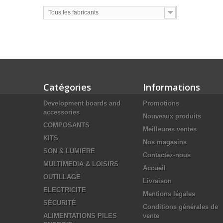
Tous les fabricants
Catégories
Informations
Development boards and
Promotions
accessories
Nouveaux produits
COMPOSANTS
Meilleures ventes
KITS
Nos magasins
SON & LUMIERE
Contactez-nous
MULTIMEDIA & LOISIRS
Accueil
OUTILLAGE
Livraison
ELECTRICITE
Mentions légales
SÉCURITÉ
Conditions générales de
ALIMENTATIONS PILES
vente