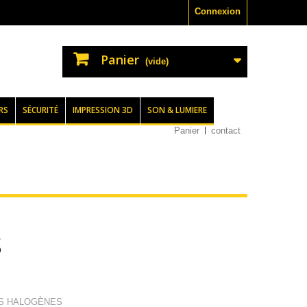
Connexion
Panier
(vide)
RS
SÉCURITÉ
IMPRESSION 3D
SON & LUMIERE
Panier
contact
S
TS HALOGÈNES