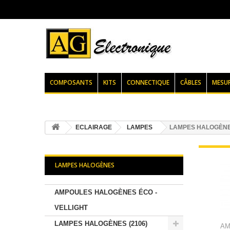
COMPOSANTS
KITS
CONNECTIQUE
CÂBLES
MESU
ECLAIRAGE
LAMPES
LAMPES HALOGÈN
LAMPES HALOGÈNES
AMPOULES HALOGÈNES ÉCO -
VELLIGHT
LAMPES HALOGÈNES (2106)
AM