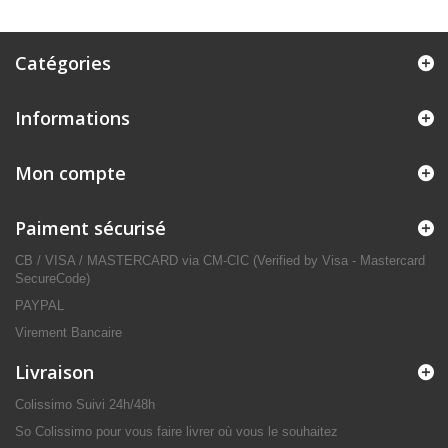
Catégories
Informations
Mon compte
Paiment sécurisé
CB / VISA / MASTERCARD via CM-CIC (Verified by Visa - Mastercard
SecureCode)
PAYPAL
Virement Bancaire
Livraison
Colissimo Suivi 24h/48h
So Colissimo pour vous faire livrer où vous le souhaitez