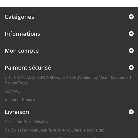
Catégories
Informations
Mon compte
Paiment sécurisé
CB / VISA / MASTERCARD via CM-CIC (Verified by Visa - Mastercard
SecureCode)
PAYPAL
Virement Bancaire
Livraison
Colissimo Suivi 24h/48h
So Colissimo pour vous faire livrer où vous le souhaitez