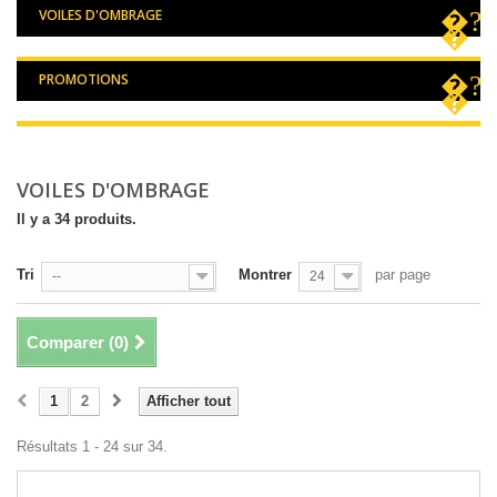
VOILES D'OMBRAGE
PROMOTIONS
VOILES D'OMBRAGE
Il y a 34 produits.
Tri
Montrer
par page
--
24
Comparer (
0
)
1
2
Afficher tout
Résultats 1 - 24 sur 34.