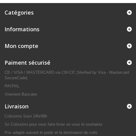
Catégories
Informations
Mon compte
Paiment sécurisé
CB / VISA / MASTERCARD via CM-CIC (Verified by Visa - Mastercard
SecureCode)
PAYPAL
Virement Bancaire
Livraison
Colissimo Suivi 24h/48h
So Colissimo pour vous faire livrer où vous le souhaitez
Prix adapté suivant le poids et la destination du colis