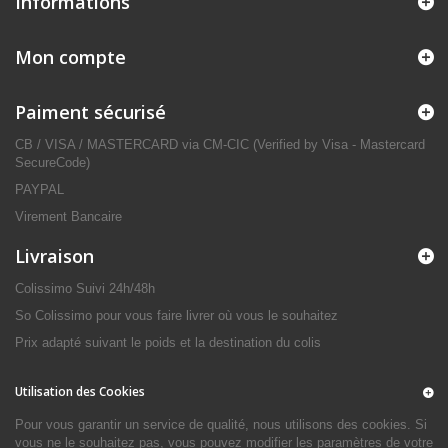
Informations
Mon compte
Paiment sécurisé
CB / VISA / MASTERCARD via CM-CIC (Verified by Visa - Mastercard
SecureCode)
PAYPAL
Virement Bancaire
Livraison
Colissimo Suivi 24h/48h
So Colissimo pour vous faire livrer où vous le souhaitez
Prix adapté suivant le poids et la destination du colis
Utilisation des Cookies
Pour vous garantir un service de qualité, nous utilisons des cookies. Si
vous ne le souhaitez pas, vous pouvez modifier les paramètres de votre