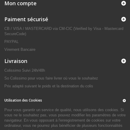
Mon compte
Paiment sécurisé
CB / VISA / MASTERCARD via CM-CIC (Verified by Visa - Mastercard
SecureCode)
PAYPAL
Virement Bancaire
Livraison
Colissimo Suivi 24h/48h
So Colissimo pour vous faire livrer où vous le souhaitez
Prix adapté suivant le poids et la destination du colis
Utilisation des Cookies
Pour vous garantir un service de qualité, nous utilisons des cookies. Si
vous ne le souhaitez pas, vous pouvez modifier les paramètres de votre
navigateur. En vous opposant à l'enregistrement de cookies sur votre
ordinateur, vous ne pourrez plus bénéficier de plusieurs fonctionnalités