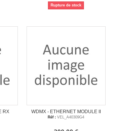
Rupture de stock
E RX
WDMX - ETHERNET MODULE II
Réf :
VEL_A40309G4