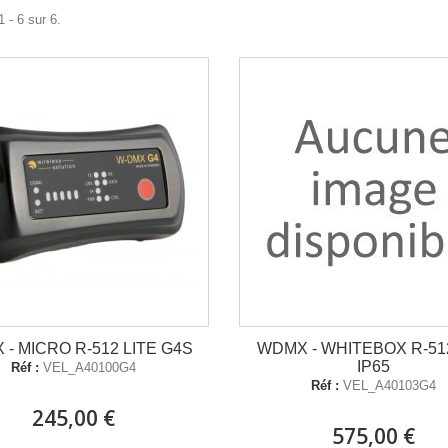
 - 6 sur 6.
- MICRO R-512 LITE G4S
WDMX - WHITEBOX R-51
IP65
Réf :
VEL_A40100G4
Réf :
VEL_A40103G4
245,00 €
575,00 €