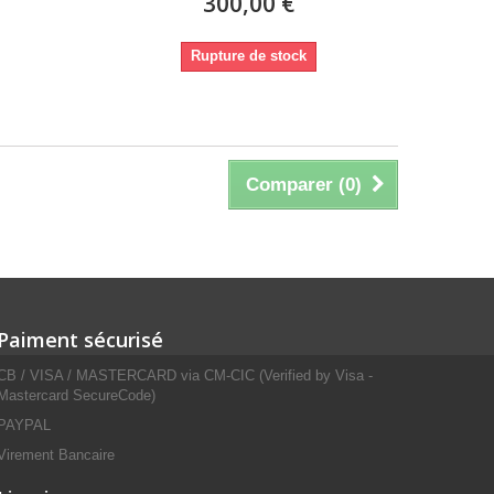
300,00 €
Rupture de stock
Comparer (
0
)
Paiment sécurisé
CB / VISA / MASTERCARD via CM-CIC (Verified by Visa -
Mastercard SecureCode)
PAYPAL
Virement Bancaire