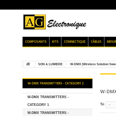
COMPOSANTS
KITS
CONNECTIQUE
CÂBLES
MESU
SON & LUMIERE
W-DMX (Wireless Solution Swe
W-DMX TRANSMITTERS - CATEGORY 2
W-DMX
W-DMX TRANSMITTERS -
Tri
CATEGORY 1
--
W-DMX TRANSMITTERS -