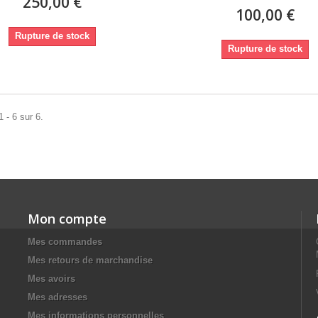
250,00 €
100,00 €
Rupture de stock
Rupture de stock
 - 6 sur 6.
Mon compte
Mes commandes
Mes retours de marchandise
Mes avoirs
Mes adresses
Mes informations personnelles