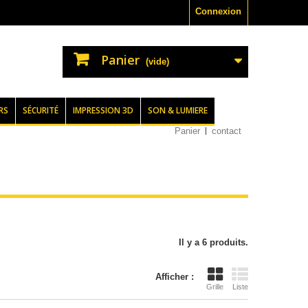
Connexion
Panier
(vide)
RS
SÉCURITÉ
IMPRESSION 3D
SON & LUMIERE
Panier
contact
Il y a 6 produits.
Afficher :
Grille
Liste