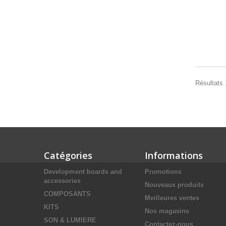
Résultats 1
Catégories
Informations
Development boards and
Promotions
accessories
Nouveaux produits
COMPOSANTS
Meilleures ventes
KITS
Nos magasins
SON & LUMIERE
Contactez-nous