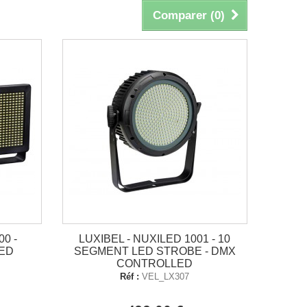
Comparer (
0
)
00 -
LUXIBEL - NUXILED 1001 - 10
ED
SEGMENT LED STROBE - DMX
CONTROLLED
Réf :
VEL_LX307