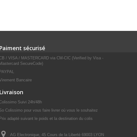
Paiment sécurisé
CB / VISA / MASTERCARD via CM-CIC (Verified by Visa -
Mastercard SecureCode)
PAYPAL
Virement Bancaire
Livraison
Colissimo Suivi 24h/48h
So Colissimo pour vous faire livrer où vous le souhaitez
Prix adapté suivant le poids et la destination du colis
AG Electronique, 45 Cours de la Liberté 69003 LYON