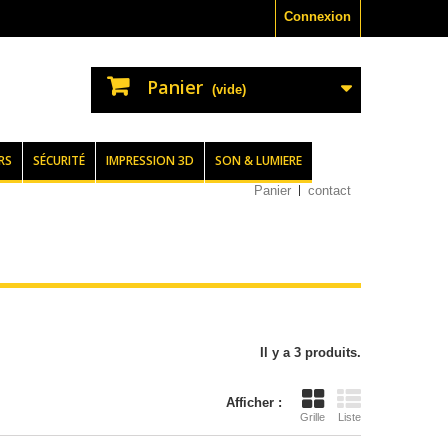
Connexion
Panier
(vide)
RS
SÉCURITÉ
IMPRESSION 3D
SON & LUMIERE
Panier
contact
Il y a 3 produits.
Afficher :
Grille
Liste