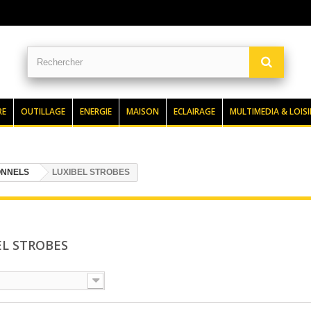
RE
OUTILLAGE
ENERGIE
MAISON
ECLAIRAGE
MULTIMEDIA & LOISI
ONNELS
LUXIBEL STROBES
EL STROBES