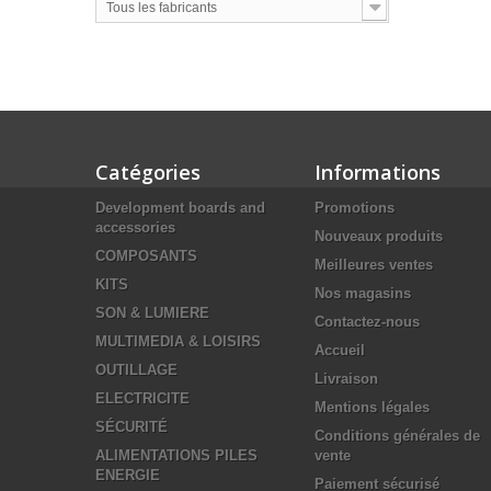
Tous les fabricants
Catégories
Informations
Development boards and
Promotions
accessories
Nouveaux produits
COMPOSANTS
Meilleures ventes
KITS
Nos magasins
SON & LUMIERE
Contactez-nous
MULTIMEDIA & LOISIRS
Accueil
OUTILLAGE
Livraison
ELECTRICITE
Mentions légales
SÉCURITÉ
Conditions générales de
ALIMENTATIONS PILES
vente
ENERGIE
Paiement sécurisé