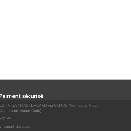
Paiment sécurisé
CB / VISA / MASTERCARD via CM-CIC (Verified by Visa -
Mastercard SecureCode)
PAYPAL
Virement Bancaire