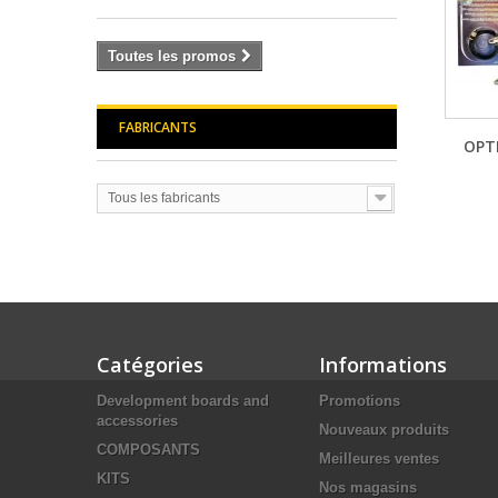
Toutes les promos
FABRICANTS
OPT
Tous les fabricants
Catégories
Informations
Development boards and
Promotions
accessories
Nouveaux produits
COMPOSANTS
Meilleures ventes
KITS
Nos magasins