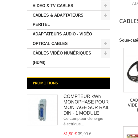
AD
VIDEO & TV CABLES
CABLES & ADAPTATEURS
CABLE
PERITEL
ADAPTATEURS AUDIO - VIDÉO
Sous-caté
OPTICAL CABLES
CÂBLES VIDÉO NUMÉRIQUES
(HDMI)
PROMOTIONS
COMPTEUR kWh
CAB
MONOPHASE POUR
VIDE
MONTAGE SUR RAIL
DIN - 1 MODULE
Ce compteur d'énergie
électrique...
31,90 €
39,90 €