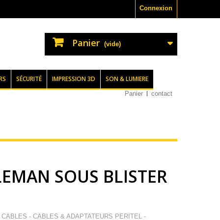
Connexion
Panier
(vide)
RS
SÉCURITÉ
IMPRESSION 3D
SON & LUMIERE
Panier
contact
LEMAN SOUS BLISTER
V CABLES - CABLES & ADAPTATEURS PERITEL -