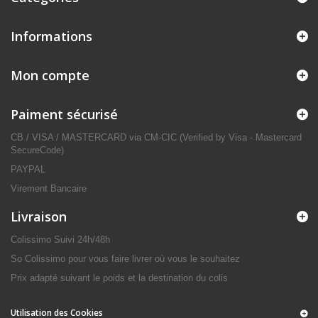
Informations
Mon compte
Paiment sécurisé
CB / VISA / MASTERCARD via CM-CIC (Verified by Visa - Mastercard
SecureCode)
PAYPAL
Virement Bancaire
Livraison
Colissimo Suivi 24h/48h
So Colissimo pour vous faire livrer où vous le souhaitez
Prix adapté suivant le poids et la destination du colis
Utilisation des Cookies