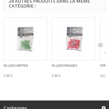
24 AUTRES PRODUITS DANS LA MÊME
CATÉGORIE :
50 LEDS VERTES
50 LEDS ROUGES
STRO
5,90 €
5,90 €
16,90 
Catégories