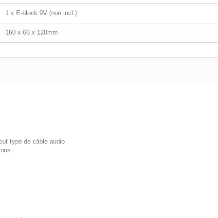
1 x E-block 9V (non incl.)
160 x 66 x 120mm
tout type de câble audio
sons: