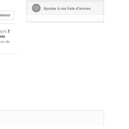
Ajouter à ma liste d'envies
terest
squ'à
3
nts
ion de