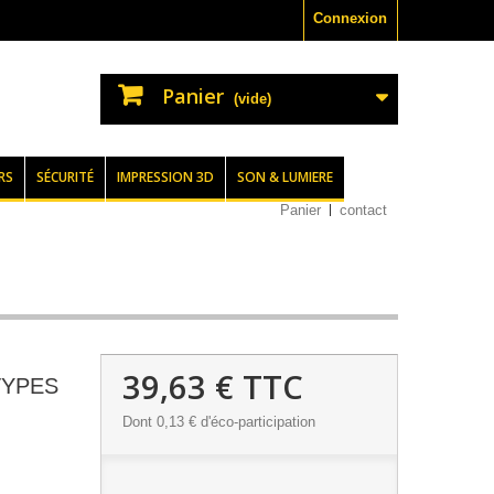
Connexion
Panier
(vide)
RS
SÉCURITÉ
IMPRESSION 3D
SON & LUMIERE
Panier
contact
39,63 €
TTC
TYPES
Dont
0,13 €
d'éco-participation