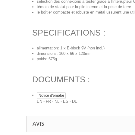
sélection des connexions à tester grâce à l'interrupteur 
témoin de statut pour la pile interne et la prise de terre
le boîtier compacte et robuste en métal ussurent une util
SPECIFICATIONS :
alimentation: 1 x E-block 9V (non incl.)
dimensions: 160 x 66 x 120mm
poids: 575g
DOCUMENTS :
Notice d'emploi
EN - FR - NL - ES - DE
AVIS