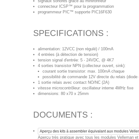
signaux sonores grâce au minironfleur
connecteur ICSP™ pour la programmation
programmeur PIC™ supporte PIC16F630
SPECIFICATIONS :
alimentation: 12VCC (non régulé) / 100mA
4 entrées (à détection de tension)
tension signal d'entrée: 5 - 24VDC, @ 4K7
4 sorties transistor NPN (collecteur ouvert, sink):
courant sortie transistor: max. 100mA chaque
possibilité de commande 12V directe du relais (diode 
1 sortie relais avec contact NO/NC (2A)
vitesse microcontrôleur: oscillateur interne 4MHz fixe
dimensions: 80 x70 x 25mm
DOCUMENTS :
Aperçu des kits à assembler équivalant aux modules Vell
Aperçu très pratique avec tous les modules Velleman et l