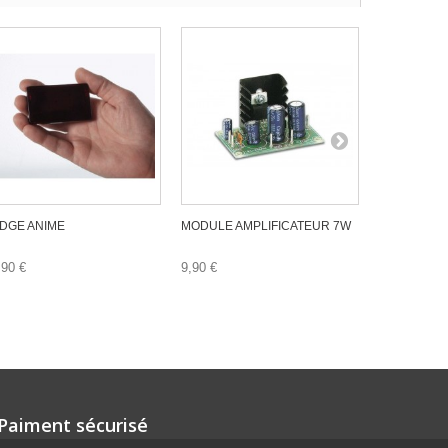
DGE ANIME
MODULE AMPLIFICATEUR 7W
REGIE DE L
USB
,90 €
9,90 €
69,00 €
Paiment sécurisé