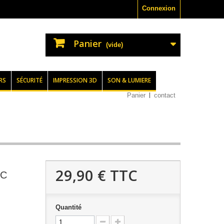
Connexion
Panier
(vide)
RS
SÉCURITÉ
IMPRESSION 3D
SON & LUMIERE
Panier
contact
29,90 €
TTC
LC
Quantité