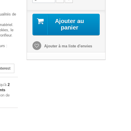
ualités de
Ajouter au
atériel.
panier
lées, le
onfleur.
rs :
Ajouter à ma liste d'envies
terest
squ'à
2
nts
ion de