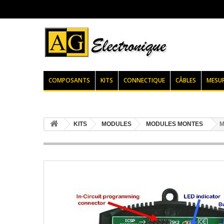
COMPOSANTS
KITS
CONNECTIQUE
CÂBLES
MESU
KITS
MODULES
MODULES MONTES
M