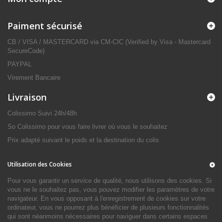
Paiment sécurisé
CB / VISA / MASTERCARD via CM-CIC (Verified by Visa - Mastercard
SecureCode)
PAYPAL
Virement Bancaire
Livraison
Colissimo Suivi 24h/48h
So Colissimo pour vous faire livrer où vous le souhaitez
Prix adapté suivant le poids et la destination du colis
Utilisation des Cookies
Pour vous garantir un service de qualité, nous utilisons des cookies. Si
vous ne le souhaitez pas, vous pouvez modifier les paramètres de votre
navigateur. En vous opposant à l'enregistrement de cookies sur votre
ordinateur, vous ne pourrez plus bénéficier de plusieurs fonctionnalités
qui sont néanmoins nécessaires pour naviguer dans certains espaces