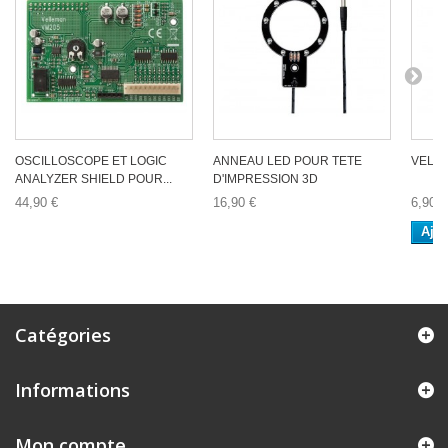
OSCILLOSCOPE ET LOGIC
ANNEAU LED POUR TETE
VELL
ANALYZER SHIELD POUR...
D'IMPRESSION 3D
44,90 €
16,90 €
6,90 €
Ajou
Catégories
Informations
Mon compte