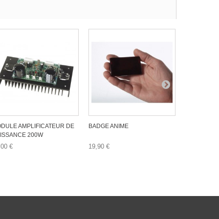
DULE AMPLIFICATEUR DE
BADGE ANIME
MODULE AM
ISSANCE 200W
,00 €
19,90 €
9,90 €