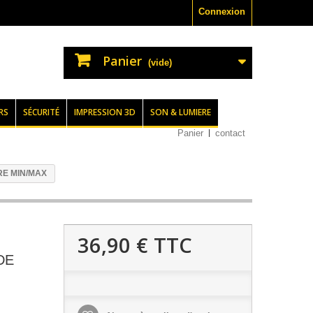
Connexion
Panier
(vide)
RS
SÉCURITÉ
IMPRESSION 3D
SON & LUMIERE
Panier
contact
E MIN/MAX
36,90 €
TTC
DE