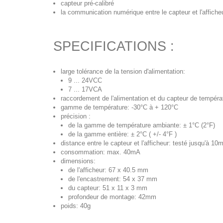
capteur pré-calibré
la communication numérique entre le capteur et l'affiche
SPECIFICATIONS :
large tolérance de la tension d'alimentation:
9 ... 24VCC
7 ... 17VCA
raccordement de l'alimentation et du capteur de températ
gamme de température: -30°C à + 120°C
précision :
de la gamme de température ambiante: ± 1°C (2°F)
de la gamme entière: ± 2°C ( +/- 4°F )
distance entre le capteur et l'afficheur: testé jusqu'à 10
consommation: max. 40mA
dimensions:
de l'afficheur: 67 x 40.5 mm
de l'encastrement: 54 x 37 mm
du capteur: 51 x 11 x 3 mm
profondeur de montage: 42mm
poids: 40g