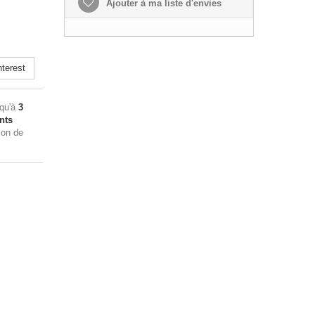
Ajouter à ma liste d'envies
terest
squ'à
3
nts
ion de