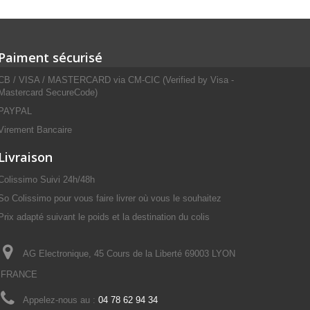
Paiment sécurisé
CB / VISA / MASTERCARD via CM-CIC (Verified by Visa -
Mastercard SecureCode)
PAYPAL
Virement Bancaire
Livraison
Colissimo Suivi 24h/48h
So Colissimo pour vous faire livrer où vous le souhaitez
Prix adapté suivant le poids et la destination du colis
AG Electronique, 45 Cours de la Liberté 69003 LYON
FRANCE
Appelez-nous au :
04 78 62 94 34