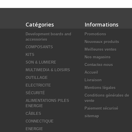
Catégories
Informations
Development boards and
Promotions
accessories
Nouveaux produits
COMPOSANTS
Meilleures ventes
KITS
Nos magasins
SON & LUMIERE
Contactez-nous
MULTIMEDIA & LOISIRS
Accueil
OUTILLAGE
Livraison
ELECTRICITE
Mentions légales
SÉCURITÉ
Conditions générales de
ALIMENTATIONS PILES
vente
ENERGIE
Paiement sécurisé
CÂBLES
sitemap
CONNECTIQUE
ENERGIE