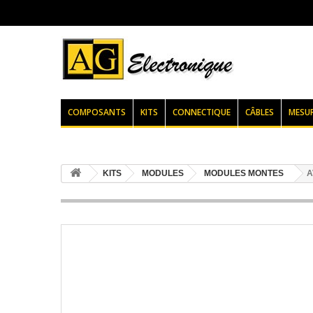
COMPOSANTS
KITS
CONNECTIQUE
CÂBLES
MESU
KITS
MODULES
MODULES MONTES
A