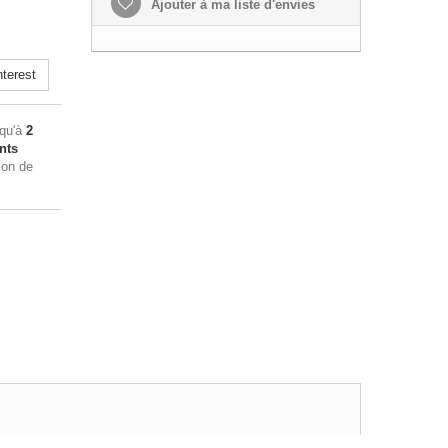
Ajouter à ma liste d'envies
terest
squ'à
2
nts
ion de