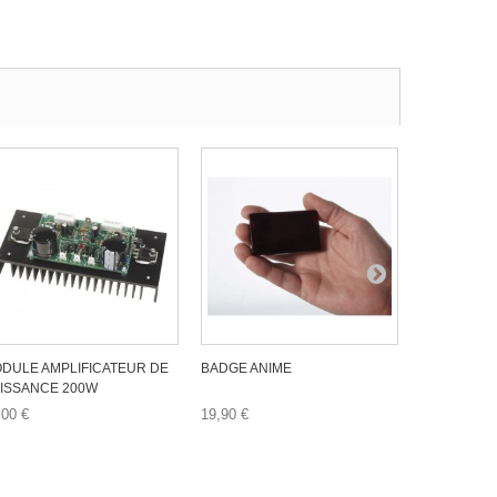
DULE AMPLIFICATEUR DE
BADGE ANIME
MODULE AM
ISSANCE 200W
,00 €
19,90 €
9,90 €