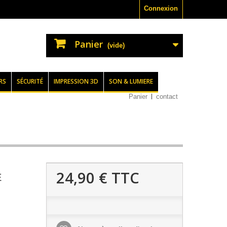
Connexion
Panier
(vide)
RS
SÉCURITÉ
IMPRESSION 3D
SON & LUMIERE
Panier
contact
24,90 €
TTC
E