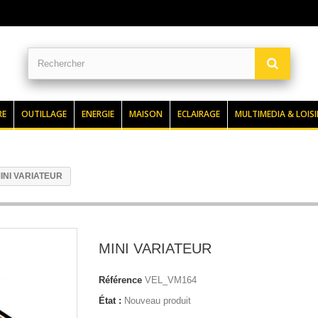
RE
OUTILLAGE
ENERGIE
MAISON
ECLAIRAGE
MULTIMEDIA & LOISI
INI VARIATEUR
MINI VARIATEUR
Référence
VEL_VM164
État :
Nouveau produit