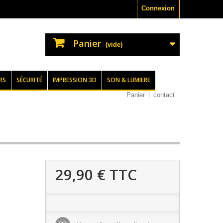
Connexion
Panier
(vide)
RS
SÉCURITÉ
IMPRESSION 3D
SON & LUMIERE
Panier
contact
29,90 €
TTC