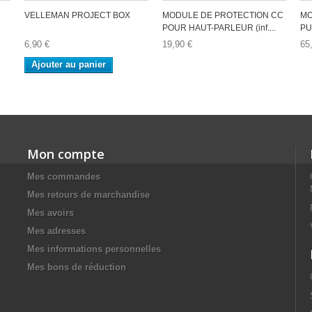
VELLEMAN PROJECT BOX
MODULE DE PROTECTION CC
MO
POUR HAUT-PARLEUR (inf....
PU
6,90 €
19,90 €
65
Ajouter au panier
Mon compte
Mes commandes
Mes retours de marchandise
Mes avoirs
Mes adresses
Mes informations personnelles
Mes bons de réduction