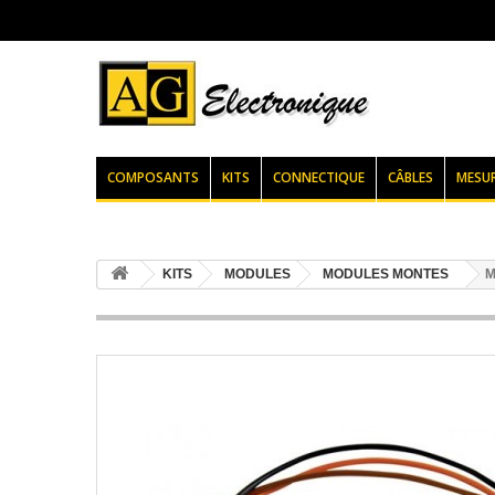
COMPOSANTS
KITS
CONNECTIQUE
CÂBLES
MESU
KITS
MODULES
MODULES MONTES
M