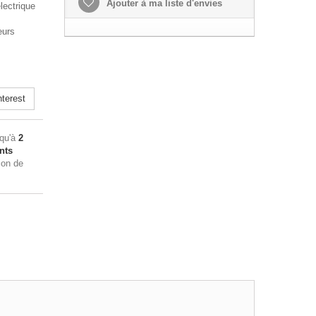
Ajouter à ma liste d'envies
électrique
eurs
terest
squ'à
2
nts
ion de