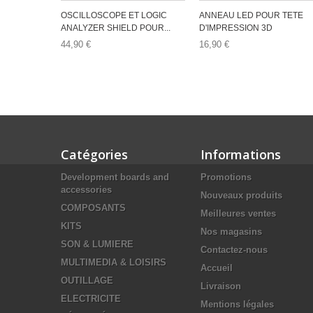
OSCILLOSCOPE ET LOGIC
ANNEAU LED POUR TETE
ANALYZER SHIELD POUR...
D'IMPRESSION 3D
44,90 €
16,90 €
Catégories
Informations
Development boards and
Promotions
accessories
Nouveaux produits
COMPOSANTS
Meilleures ventes
KITS
Nos magasins
SON & LUMIERE
Contactez-nous
MULTIMEDIA & LOISIRS
Accueil
OUTILLAGE
Livraison
ELECTRICITE
Mentions légales