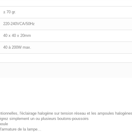
± 70 gr.
220-240VCA/50Hz
40 x 40 x 20mm
40 à 200W max.
ntionnelles, l'éclairage halogène sur tension réseau et les ampoules halogène
ntégrez simplement un ou plusieurs boutons-poussoirs
poule
de l'armature de la lampe…