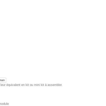
eman
eur équivalent en kit ou mini kit à assembler.
 module