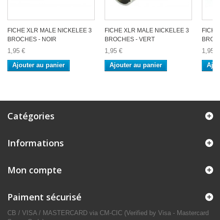
FICHE XLR MALE NICKELEE 3
FICHE XLR MALE NICKELEE 3
FICHE
BROCHES - NOIR
BROCHES - VERT
BROC
1,95 €
1,95 €
1,95 €
Ajouter au panier
Ajouter au panier
Ajou
Catégories
Informations
Mon compte
Paiment sécurisé
CB / VISA / MASTERCARD via CM-CIC (Verified by Visa - Mastercard