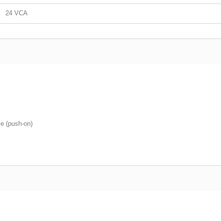
24 VCA
le (push-on)