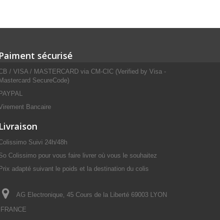
Paiment sécurisé
CB / VISA / MASTERCARD via CM-CIC (Verified by Visa -
Mastercard SecureCode)
PAYPAL
Virement Bancaire
Livraison
Colissimo Suivi 24h/48h
So Colissimo pour vous faire livrer où vous le souhaitez
Prix adapté suivant le poids et la destination du colis
AG Electronique, 45 Cours de la Liberté 69003 LYON
FRANCE