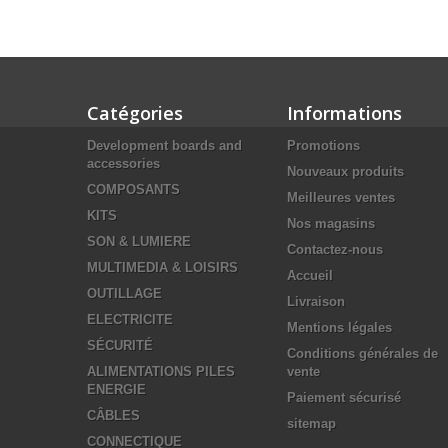
Catégories
Informations
Development boards and
Promotions
accessories
Nouveaux produits
COMPOSANTS
Meilleures ventes
KITS
Nos magasins
SON & LUMIERE
Contactez-nous
MULTIMEDIA & LOISIRS
Accueil
OUTILLAGE
Livraison
ELECTRICITE
Mentions légales
SÉCURITÉ
Conditions générales de
ALIMENTATIONS PILES
vente
ENERGIE
Paiement sécurisé
CÂBLES
sitemap
CONNECTIQUE