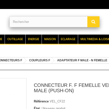
RE
OUTILLAGE
ENERGIE
MAISON
ECLAIRAGE
MULTIMEDIA & LOISI
ONNECTEURS F
COUPLEURS F
ADAPTATEUR F MALE - N FEMELLE
CONNECTEUR F. F FEMELLE VE
MALE (PUSH-ON)
Référence
VEL_CF22
État :
Nouveau produit