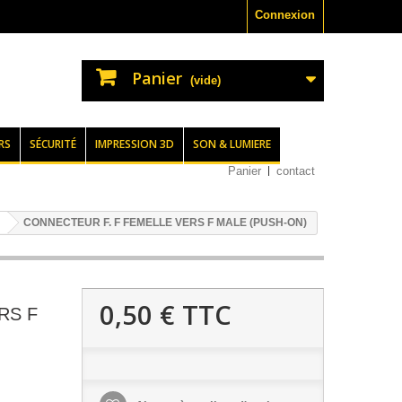
Connexion
Panier
(vide)
RS
SÉCURITÉ
IMPRESSION 3D
SON & LUMIERE
Panier
contact
CONNECTEUR F. F FEMELLE VERS F MALE (PUSH-ON)
0,50 €
TTC
RS F