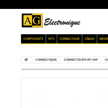
COMPOSANTS
KITS
CONNECTIQUE
CÂBLES
MESU
CONNECTIQUE
CONNECTEURS RF UHF
C