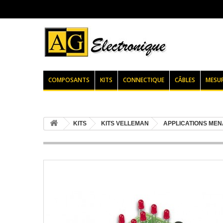
COMPOSANTS
KITS
CONNECTIQUE
CÂBLES
MESU
KITS
KITS VELLEMAN
APPLICATIONS ME