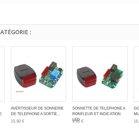
ATÉGORIE :
AVERTISSEUR DE SONNERIE
SONNETTE DE TELEPHONE A
GO
E
DE TELEPHONE A SORTIE...
RONFLEUR ET INDICATION
MU
LED
15,90 €
9,90 €
16