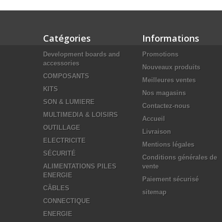
Catégories
Informations
Development boards and
Promotions
accessories
Nouveaux produits
COMPOSANTS
Meilleures ventes
KITS
Nos magasins
SON & LUMIERE
Contactez-nous
MULTIMEDIA & LOISIRS
Accueil
OUTILLAGE
Livraison
ELECTRICITE
Mentions légales
SÉCURITÉ
Conditions générales de
ALIMENTATIONS PILES
vente
ENERGIE
Paiement sécurisé
CÂBLES
sitemap
CONNECTIQUE
ENERGIE