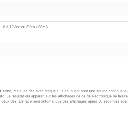
8 à 12Vcc ou 6Vca / 60mA
aine, mais les dés avec lesquels ils se jouent sont une source continuelle d'ir
t, etc. Le résultat qui apparaît sur les affichages de ce dé électronique ne lais
u deux dés. L'effacement automatique des affichages après 30 secondes éparg