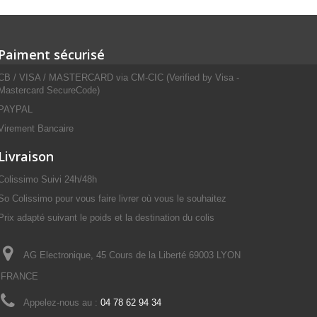
Paiment sécurisé
CB / VISA / MASTERCARD via CM-CIC (Verified by Visa -
Mastercard SecureCode)
PAYPAL
Virement Bancaire
Livraison
Colissimo Suivi 24h/48h
So Colissimo pour vous faire livrer où vous le souhaitez
Prix adapté suivant le poids et la destination du colis
AG Electronique, 45 Cours de la Liberté 69003 LYON
FRANCE
Appelez-nous au :
04 78 62 94 34