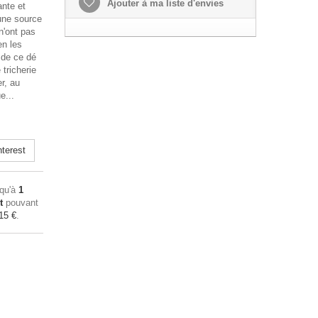
Ajouter à ma liste d'envies
nte et
 une source
 n'ont pas
en les
s de ce dé
 tricherie
r, au
e...
terest
squ'à
1
t
pouvant
15 €
.