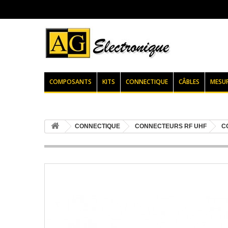
COMPOSANTS
KITS
CONNECTIQUE
CÂBLES
MESU
CONNECTIQUE
CONNECTEURS RF UHF
C