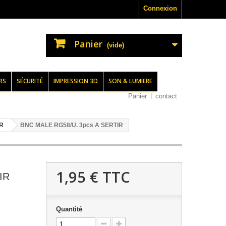
Connexion
Panier
(vide)
RS
SÉCURITÉ
IMPRESSION 3D
SON & LUMIERE
Panier
contact
R
BNC MALE RG58/U. 3pcs A SERTIR
1,95 €
TTC
IR
Quantité