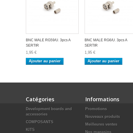
BNC MALE RG59/U. 3pcs A
BNC MALE RG6/U. 3pcs A
SERTIR
SERTIR
1,95 €
1,95 €
Ajouter au panier
Ajouter au panier
Catégories
Informations
Development boards and
Promotions
accessories
Nouveaux produits
COMPOSANTS
Meilleures ventes
KITS
Nos magasins