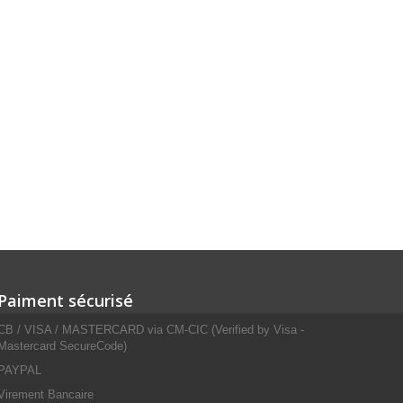
Paiment sécurisé
CB / VISA / MASTERCARD via CM-CIC (Verified by Visa -
Mastercard SecureCode)
PAYPAL
Virement Bancaire