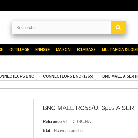
RE
OUTILLAGE
ENERGIE
MAISON
ECLAIRAGE
MULTIMEDIA & LOISI
ONNECTEURS BNC
CONNECTEURS BNC (1765)
BNC MALE A SERTI
BNC MALE RG58/U. 3pcs A SERT
Référence
VEL_CBNC34A
État :
Nouveau produit