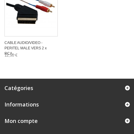
CABLE AUDIO/VIDEO -
PERITEL MALE VERS 2 x
RCA...
12,50 €
Catégories
Informations
Mon compte