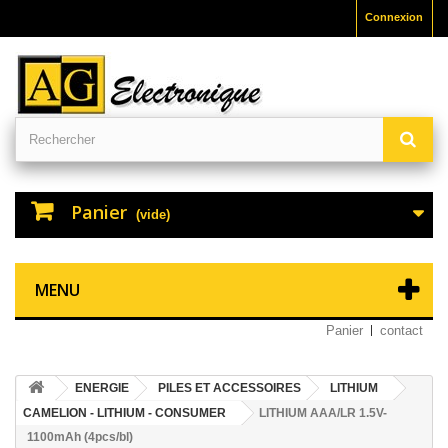
Connexion
Panier
(vide)
MENU
Panier
contact
ENERGIE
PILES ET ACCESSOIRES
LITHIUM
CAMELION - LITHIUM - CONSUMER
LITHIUM AAA/LR 1.5V-
1100mAh (4pcs/bl)