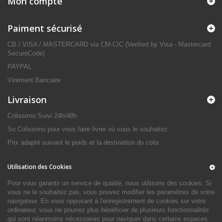
Mon compte
Paiment sécurisé
CB / VISA / MASTERCARD via CM-CIC (Verified by Visa - Mastercard
SecureCode)
PAYPAL
Virement Bancaire
Livraison
Colissimo Suivi 24h/48h
So Colissimo pour vous faire livrer où vous le souhaitez
Prix adapté suivant le poids et la destination du colis
Utilisation des Cookies
Pour vous garantir un service de qualité, nous utilisons des cookies. Si
vous ne le souhaitez pas, vous pouvez modifier les paramètres de votre
navigateur. En vous opposant à l'enregistrement de cookies sur votre
ordinateur, vous ne pourrez plus bénéficier de plusieurs fonctionnalités
qui sont néanmoins nécessaires pour naviguer dans certains espaces