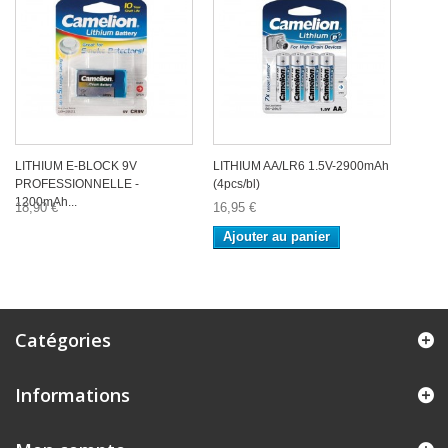
LITHIUM E-BLOCK 9V
LITHIUM AA/LR6 1.5V-2900mAh
PROFESSIONNELLE -
(4pcs/bl)
1200mAh...
18,90 €
16,95 €
Ajouter au panier
Catégories
Informations