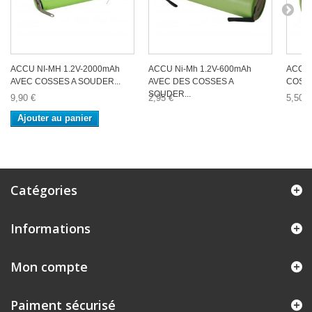
ACCU NI-MH 1.2V-2000mAh
ACCU Ni-Mh 1.2V-600mAh
ACCU 
AVEC COSSES A SOUDER...
AVEC DES COSSES A
COSSE
SOUDER...
9,90 €
2,95 €
5,50 €
Ajouter au panier
Catégories
Informations
Mon compte
Paiment sécurisé