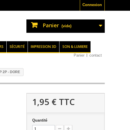
Connexion
Panier
(vide)
RS
SÉCURITÉ
IMPRESSION 3D
SON & LUMIERE
Panier
contact
 2P - DORE
1,95 €
TTC
Quantité