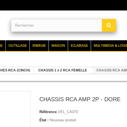
RE
OUTILLAGE
ENERGIE
MAISON
ECLAIRAGE
MULTIMEDIA & LOISI
CHES RCA (CINCH)
CHASSIS 1 x 2 RCA FEMELLE
CHASSIS RCA AMP
CHASSIS RCA AMP 2P - DORE
Référence
VEL_CA070
État :
Nouveau produit