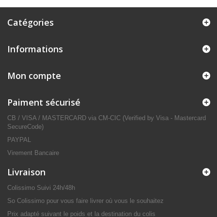
Catégories
Informations
Mon compte
Paiment sécurisé
CB / VISA / MASTERCARD via CM-CIC (Verified by Visa - Mastercard
SecureCode)
PAYPAL
Virement Bancaire
Livraison
Colissimo Suivi 24h/48h
So Colissimo pour vous faire livrer où vous le souhaitez
Prix adapté suivant le poids et la destination du colis