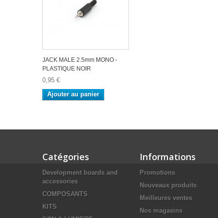
JACK MALE 2.5mm MONO -
PLASTIQUE NOIR
0,95 €
Ajouter au panier
Catégories
Informations
Development boards and
Promotions
accessories
Nouveaux produits
COMPOSANTS
Meilleures ventes
KITS
Nos magasins