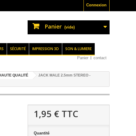
Connexion
Panier
(vide)
RS
SÉCURITÉ
IMPRESSION 3D
SON & LUMIERE
Panier
contact
 HAUTE QUALITÉ
JACK MALE 2.5mm STEREO -
1,95 €
TTC
Quantité