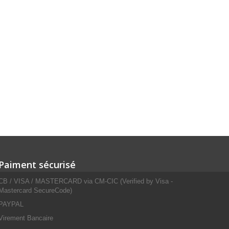
Paiment sécurisé
CB / VISA / MASTERCARD via CM-CIC (Verified by Visa -
Mastercard SecureCode)
PAYPAL
Virement Bancaire