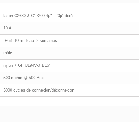
laiton C2680 & C17200 4µ" - 20µ" doré
10 A
IP68. 10 m d'eau. 2 semaines
mâle
nylon + GF UL94V-0 1/16"
500 mohm @ 500 Vcc
3000 cycles de connexion/déconnexion