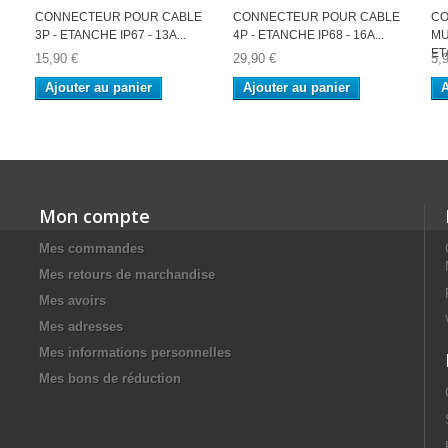
CONNECTEUR POUR CABLE
CONNECTEUR POUR CABLE
C
3P - ETANCHE IP67 - 13A...
4P - ETANCHE IP68 - 16A...
MU
ET
15,90 €
29,90 €
5,
Ajouter au panier
Ajouter au panier
A
Mon compte
Mes commandes
Mes retours de marchandise
Mes avoirs
Mes adresses
Mes informations personnelles
Mes bons de réduction