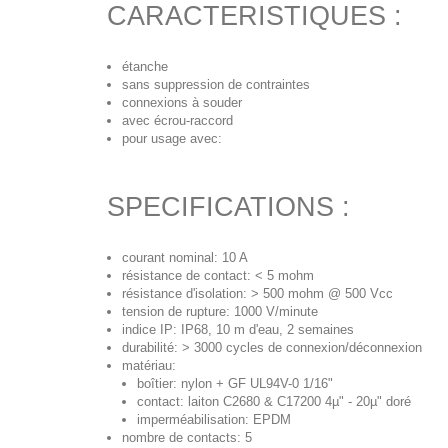
CARACTERISTIQUES :
étanche
sans suppression de contraintes
connexions à souder
avec écrou-raccord
pour usage avec:
SPECIFICATIONS :
courant nominal: 10 A
résistance de contact: < 5 mohm
résistance d'isolation: > 500 mohm @ 500 Vcc
tension de rupture: 1000 V/minute
indice IP: IP68, 10 m d'eau, 2 semaines
durabilité: > 3000 cycles de connexion/déconnexion
matériau:
boîtier: nylon + GF UL94V-0 1/16"
contact: laiton C2680 & C17200 4µ" - 20µ" doré
imperméabilisation: EPDM
nombre de contacts: 5