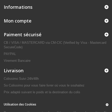
Informations
Mon compte
Paiment sécurisé
CB / VISA / MASTERCARD via CM-CIC (Verified by Visa - Mastercard
SecureCode)
PAYPAL
Virement Bancaire
Livraison
Colissimo Suivi 24h/48h
So Colissimo pour vous faire livrer où vous le souhaitez
Prix adapté suivant le poids et la destination du colis
Utilisation des Cookies