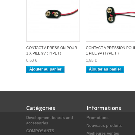
CONTACT A PRESSION POUR
CONTACT A PRESSION POU
1 X PILE 9V (TYPE I )
1 PILE 9V (TYPE T )
0,50 €
1,95 €
Ajouter au panier
Ajouter au panier
Catégories
Informations
Development boards and
Promotions
accessories
Nouveaux produits
COMPOSANTS
Meilleures ventes