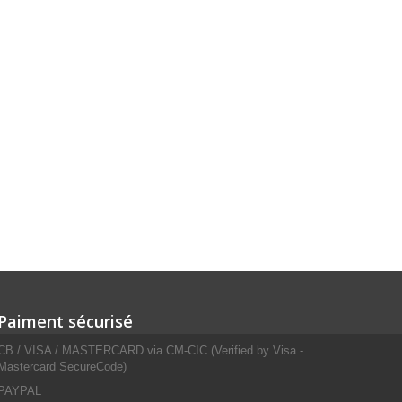
Paiment sécurisé
CB / VISA / MASTERCARD via CM-CIC (Verified by Visa -
Mastercard SecureCode)
PAYPAL