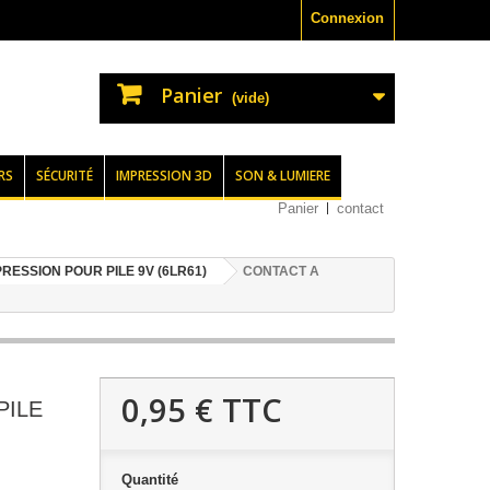
Connexion
Panier
(vide)
RS
SÉCURITÉ
IMPRESSION 3D
SON & LUMIERE
Panier
contact
RESSION POUR PILE 9V (6LR61)
CONTACT A
0,95 €
TTC
PILE
Quantité