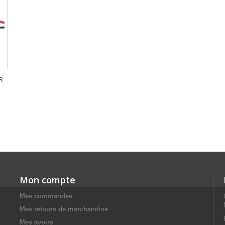
R
Mon compte
Mes commandes
Mes retours de marchandise
Mes avoirs