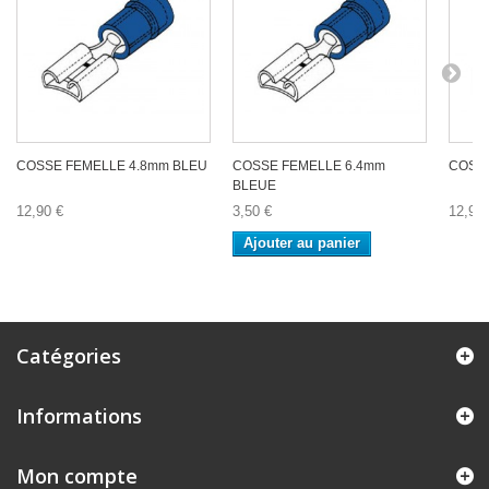
COSSE FEMELLE 4.8mm BLEU
COSSE FEMELLE 6.4mm
COSSE
BLEUE
12,90 €
3,50 €
12,90 
Ajouter au panier
Catégories
Informations
Mon compte