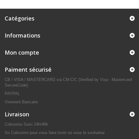
Catégories
Informations
Mon compte
Paiment sécurisé
CB / VISA / MASTERCARD via CM-CIC (Verified by Visa - Mastercard
SecureCode)
PAYPAL
Virement Bancaire
Livraison
Colissimo Suivi 24h/48h
So Colissimo pour vous faire livrer où vous le souhaitez