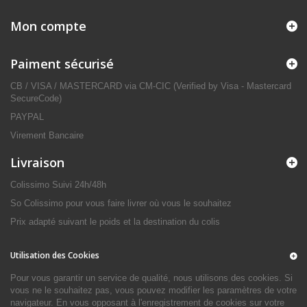
Mon compte
Paiment sécurisé
CB / VISA / MASTERCARD via CM-CIC (Verified by Visa - Mastercard
SecureCode)
PAYPAL
Virement Bancaire
Livraison
Colissimo Suivi 24h/48h
So Colissimo pour vous faire livrer où vous le souhaitez
Prix adapté suivant le poids et la destination du colis
Utilisation des Cookies
Pour vous garantir un service de qualité, nous utilisons des cookies. Si
vous ne le souhaitez pas, vous pouvez modifier les paramètres de votre
navigateur. En vous opposant à l'enregistrement de cookies sur votre