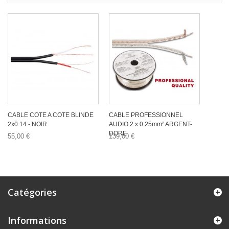
CABLE COTE A COTE BLINDE
CABLE PROFESSIONNEL
2x0.14 - NOIR
AUDIO 2 x 0.25mm² ARGENT-
DORE
55,00 €
139,00 €
Catégories
Informations